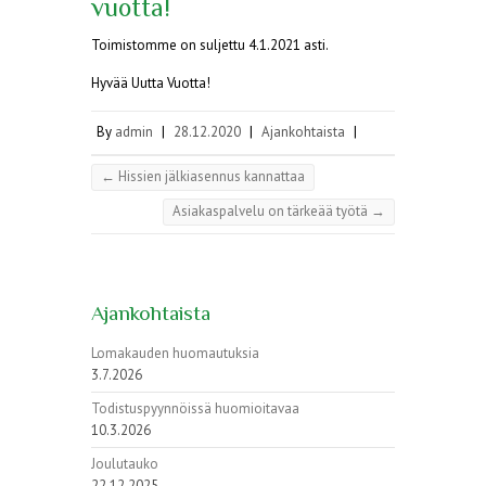
vuotta!
Toimistomme on suljettu 4.1.2021 asti.
Hyvää Uutta Vuotta!
By
admin
|
28.12.2020
|
Ajankohtaista
|
←
Hissien jälkiasennus kannattaa
Asiakaspalvelu on tärkeää työtä
→
Ajankohtaista
Lomakauden huomautuksia
3.7.2026
Todistuspyynnöissä huomioitavaa
10.3.2026
Joulutauko
22.12.2025