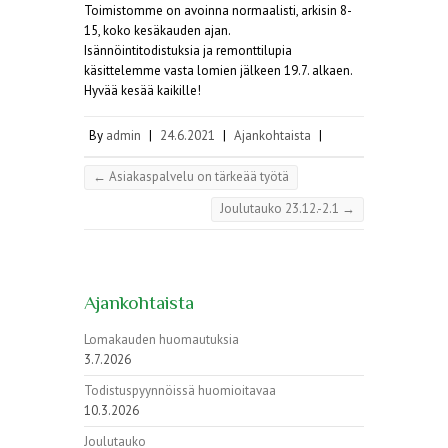
Toimistomme on avoinna normaalisti, arkisin 8-
15, koko kesäkauden ajan.
Isännöintitodistuksia ja remonttilupia
käsittelemme vasta lomien jälkeen 19.7. alkaen.
Hyvää kesää kaikille!
By
admin
|
24.6.2021
|
Ajankohtaista
|
←
Asiakaspalvelu on tärkeää työtä
Joulutauko 23.12.-2.1
→
Ajankohtaista
Lomakauden huomautuksia
3.7.2026
Todistuspyynnöissä huomioitavaa
10.3.2026
Joulutauko